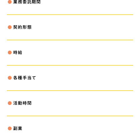
業務委託期間
fiber_manual_record
契約形態
fiber_manual_record
時給
fiber_manual_record
各種手当て
fiber_manual_record
活動時間
fiber_manual_record
副業
fiber_manual_record