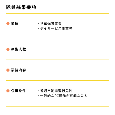
隊員募集要項
業種
・学童保育事業
fiber_manual_record
・デイサービス事業等
募集人数
fiber_manual_record
業務内容
fiber_manual_record
必須条件
・普通自動車運転免許
fiber_manual_record
・一般的なPC操作が可能なこと